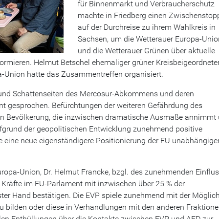
für Binnenmarkt und Verbraucherschutz
machte in Friedberg einen Zwischenstop
auf der Durchreise zu ihrem Wahlkreis in
Sachsen, um die Wetterauer Europa-Unio
und die Wetterauer Grünen über aktuelle
ormieren. Helmut Betschel ehemaliger grüner Kreisbeigeordnete
a-Union hatte das Zusammentreffen organisiert.
t- und Schattenseiten des Mercosur-Abkommens und deren
t gesprochen. Befürchtungen der weiteren Gefährdung des
n Bevölkerung, die inzwischen dramatische Ausmaße annimmt
aufgrund der geopolitischen Entwicklung zunehmend positive
ie eine neue eigenständigere Positionierung der EU unabhängige
uropa-Union, Dr. Helmut Francke, bzgl. des zunehmenden Einflu
 Kräfte im EU-Parlament mit inzwischen über 25 % der
ter Hand bestätigen. Die EVP spiele zunehmend mit der Möglich
u bilden oder diese in Verhandlungen mit den anderen Fraktione
llen Enthüllungen über die Kontakte zwischen EVP und AFD zur