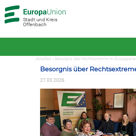
Zur
Zum
Hauptnavigation
Hauptbereich
Stadt und Kreis
Offenbach
Aktuelles » Besorgnis über Rechtsextreme im Europaparl
Besorgnis über Rechtsextrem
27.03.2026