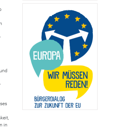
p
n
r
 und
r
sses
keit,
n in