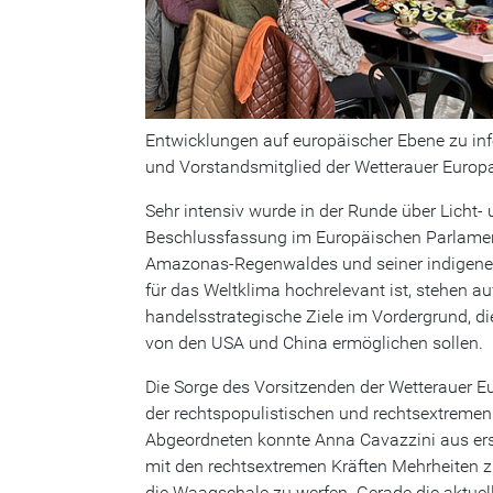
Entwicklungen auf europäischer Ebene zu inf
und Vorstandsmitglied der Wetterauer Europ
Sehr intensiv wurde in der Runde über Lich
Beschlussfassung im Europäischen Parlamen
Amazonas-Regenwaldes und seiner indigene
für das Weltklima hochrelevant ist, stehen 
handelsstrategische Ziele im Vordergrund, d
von den USA und China ermöglichen sollen.
Die Sorge des Vorsitzenden der Wetterauer E
der rechtspopulistischen und rechtsextremen
Abgeordneten konnte Anna Cavazzini aus ers
mit den rechtsextremen Kräften Mehrheiten z
die Waagschale zu werfen. Gerade die aktue