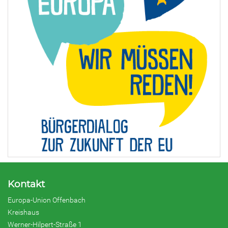
Kontakt
Europa-Union Offenbach
Kreishaus
Werner-Hilpert-Straße 1