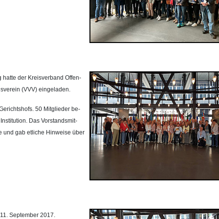
 hat­te der Kreis­ver­band Of­fen­
­ver­ein (VVV) ein­ge­la­den.
­richts­hofs. 50 Mit­glie­der be­
­sti­tu­ti­on. Das Vor­stands­mit­
pe und gab et­li­che Hin­wei­se über
11. September 2017.