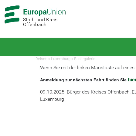
Zur
Zum
Hauptnavigation
Hauptbereich
Stadt und Kreis
Offenbach
Reisen
»
Luxemburg
»
Bildergalerie
Wenn Sie mit der linken Maustaste auf eines d
hie
Anmeldung zur nächsten Fahrt finden Sie
09.10.2025. Bürger des Kreises Offenbach, E
Luxemburg