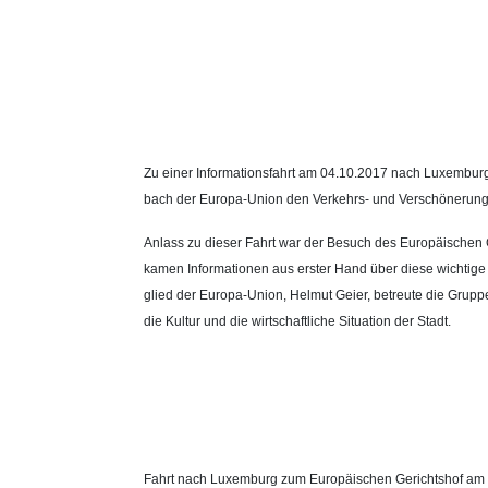
Zu ei­ner In­for­ma­ti­ons­fahrt am 04.10.2017 nach Lu­xem­burg
bach der Eu­ro­pa-Uni­on den Ver­kehrs- und Ver­schö­ne­rungs
An­lass zu die­ser Fahrt war der Be­such des Eu­ro­päi­schen Ge
ka­men In­for­ma­tio­nen aus ers­ter Hand über die­se wich­ti­ge In
glied der Eu­ro­pa-Uni­on, Hel­mut Gei­er, be­treu­te die Grup­
die Kul­tur und die wirt­schaft­li­che Si­tua­ti­on der Stadt.
Fahrt nach Luxemburg zum Europäischen Gerichtshof am 