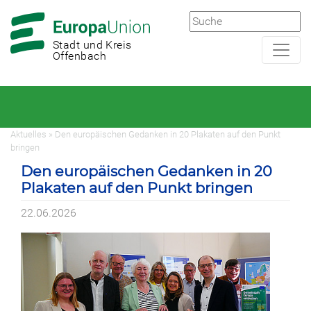
Zur
Zum
Hauptnavigation
Hauptbereich
Stadt und Kreis
Offenbach
Aktuelles » Den europäischen Gedanken in 20 Plakaten auf den Punkt
bringen
Den europäischen Gedanken in 20
Plakaten auf den Punkt bringen
22.06.2026