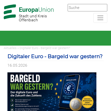
Zur
Zum
Hauptnavigation
Hauptbereich
Stadt und Kreis
Offenbach
Aktuelles » Digitaler Euro - Bargeld war gestern?
Digitaler Euro - Bargeld war gestern?
16.05.2026