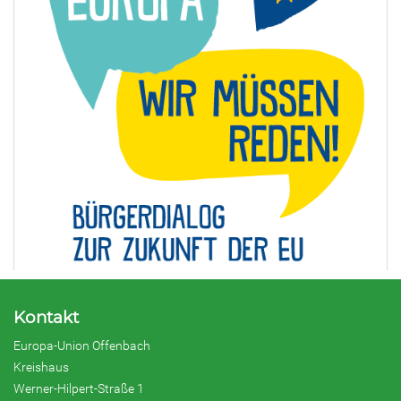
Kontakt
Europa-Union Offenbach
Kreishaus
Werner-Hilpert-Straße 1