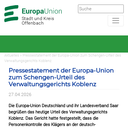
Zur
Zum
Hauptnavigation
Hauptbereich
Stadt und Kreis
Offenbach
Aktuelles » Pressestatement der Europa-Union zum Schengen-Urteil des
Verwaltungsgerichts Koblenz
Pressestatement der Europa-Union
zum Schengen-Urteil des
Verwaltungsgerichts Koblenz
27.04.2026
Die Europa-Union Deutschland und ihr Landesverband Saar
begrüßen das heutige Urteil des Verwaltungsgerichts
Koblenz. Das Gericht hatte festgestellt, dass die
Personenkontrolle des Klägers an der deutsch-